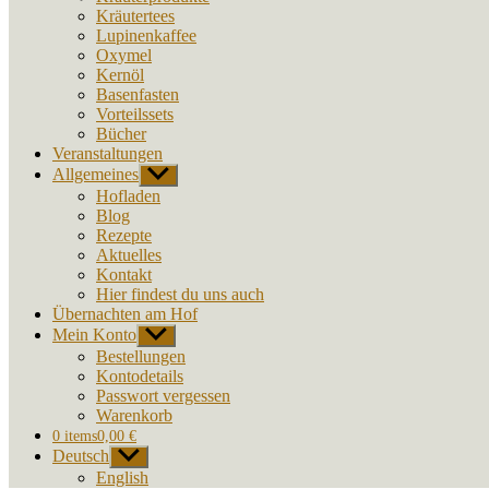
Kräutertees
Lupinenkaffee
Oxymel
Kernöl
Basenfasten
Vorteilssets
Bücher
Veranstaltungen
Allgemeines
Untermenü
anzeigen
Hofladen
Blog
Rezepte
Aktuelles
Kontakt
Hier findest du uns auch
Übernachten am Hof
Mein Konto
Untermenü
anzeigen
Bestellungen
Kontodetails
Passwort vergessen
Warenkorb
0 items
0,00 €
Deutsch
Untermenü
anzeigen
English