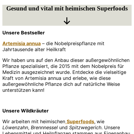
Gesund und vital mit heimischen Superfoods
Nach
Unsere Bestseller
unten
scrollen
Artemisia annua
– die Nobelpreispflanze mit
Jahrtausende alter Heilkraft
Wir haben uns auf den Anbau dieser außergewöhnlichen
Pflanze spezialisiert, die 2015 mit dem Nobelpreis für
Medizin ausgezeichnet wurde. Entdecke die vielseitige
Kraft von Artemisia annua und erlebe, wie diese
außergewöhnliche Pflanze dich auf natürliche Weise
unterstützen kann!
Unsere Wildkräuter
Wir arbeiten mit heimischen
Superfoods
,
wie
Löwenzahn
,
Brennnessel
und
Spitzwegerich
. Unsere
Lebensmittel und Heilpflanzen stammen aus Eigenanbau