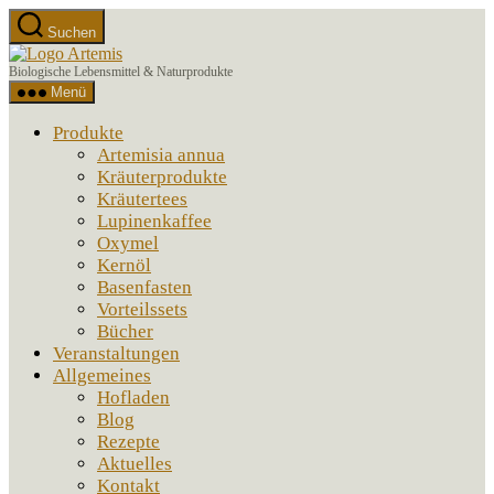
Zum
Suchen
Inhalt
Artemis
springen
Biologische Lebensmittel & Naturprodukte
Menü
Produkte
Artemisia annua
Kräuterprodukte
Kräutertees
Lupinenkaffee
Oxymel
Kernöl
Basenfasten
Vorteilssets
Bücher
Veranstaltungen
Allgemeines
Hofladen
Blog
Rezepte
Aktuelles
Kontakt