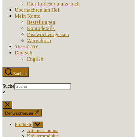
Hier findest du uns auch
Übernachten am Hof
Mein Konto
Bestellungen
Kontodetails
Passwort vergessen
Warenkorb
0 items
0,00 €
Deutsch
English
Suchen
Suche
×
Suche
schließen
Menü schließen
Produkte
Untermenü
anzeigen
Artemisia annua
Kräuterprodukte