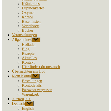
Kräutertees
Lupinenkaffee
Oxymel
Kernöl
Basenfasten
Vorteilssets
Bücher
Veranstaltungen
Allgemeines
Untermenü
anzeigen
Hofladen
Blog
Rezepte
Aktuelles
Kontakt
Hier findest du uns auch
Übernachten am Hof
Mein Konto
Untermenü
anzeigen
Bestellungen
Kontodetails
Passwort vergessen
Warenkorb
0 items
0,00 €
Deutsch
Untermenü
anzeigen
English