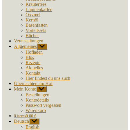
Kräutertees
Lupinenkaffee
Oxymel
Kernöl
Basenfasten
Vorteilssets
Bücher
Veranstaltungen
Allgemeines
Untermenü
anzeigen
Hofladen
Blog
Rezepte
Aktuelles
Kontakt
Hier findest du uns auch
Übernachten am Hof
Mein Konto
Untermenü
anzeigen
Bestellungen
Kontodetails
Passwort vergessen
Warenkorb
0 items
0,00 €
Deutsch
Untermenü
anzeigen
English