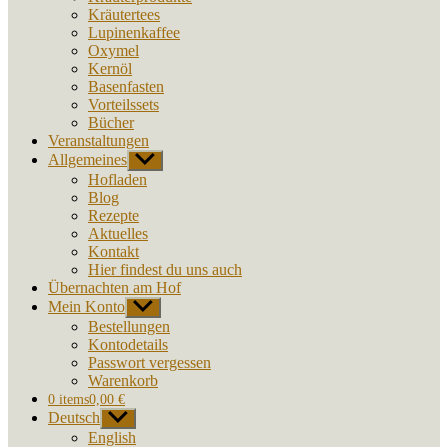
Kräutertees
Lupinenkaffee
Oxymel
Kernöl
Basenfasten
Vorteilssets
Bücher
Veranstaltungen
Allgemeines
Untermenü
anzeigen
Hofladen
Blog
Rezepte
Aktuelles
Kontakt
Hier findest du uns auch
Übernachten am Hof
Mein Konto
Untermenü
anzeigen
Bestellungen
Kontodetails
Passwort vergessen
Warenkorb
0 items
0,00 €
Deutsch
Untermenü
anzeigen
English