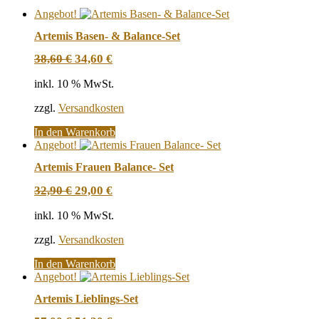
Angebot!
Artemis Basen- & Balance-Set
Ursprünglicher
Aktueller
38,60
€
34,60
€
Preis
Preis
war:
ist:
inkl. 10 % MwSt.
38,60 €
34,60 €.
zzgl.
Versandkosten
In den Warenkorb
Angebot!
Artemis Frauen Balance- Set
Ursprünglicher
Aktueller
32,90
€
29,00
€
Preis
Preis
war:
ist:
inkl. 10 % MwSt.
32,90 €
29,00 €.
zzgl.
Versandkosten
In den Warenkorb
Angebot!
Artemis Lieblings-Set