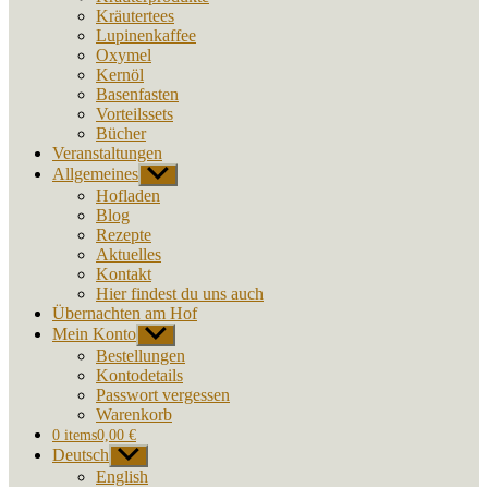
Kräutertees
Lupinenkaffee
Oxymel
Kernöl
Basenfasten
Vorteilssets
Bücher
Veranstaltungen
Allgemeines
Untermenü
anzeigen
Hofladen
Blog
Rezepte
Aktuelles
Kontakt
Hier findest du uns auch
Übernachten am Hof
Mein Konto
Untermenü
anzeigen
Bestellungen
Kontodetails
Passwort vergessen
Warenkorb
0 items
0,00 €
Deutsch
Untermenü
anzeigen
English