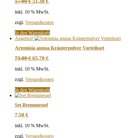
Ursprünglicher
Aktueller
57,00
€
51,30
€
Preis
Preis
war:
ist:
inkl. 10 % MwSt.
57,00 €
51,30 €.
zzgl.
Versandkosten
In den Warenkorb
Angebot!
Artemisia annua Kräuterpulver Vorteilsset
Ursprünglicher
Aktueller
73,00
€
65,70
€
Preis
Preis
war:
ist:
inkl. 10 % MwSt.
73,00 €
65,70 €.
zzgl.
Versandkosten
In den Warenkorb
Set Brennnessel
7,50
€
inkl. 10 % MwSt.
zzgl.
Versandkosten