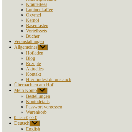
Kräutertees
Lupinenkaffee
Oxymel
Kernöl
Basenfasten
Vorteilssets
Bücher
Veranstaltungen
Allgemeines
Untermenü
anzeigen
Hofladen
Blog
Rezepte
Aktuelles
Kontakt
Hier findest du uns auch
Übernachten am Hof
Mein Konto
Untermenü
anzeigen
Bestellungen
Kontodetails
Passwort vergessen
Warenkorb
0 items
0,00 €
Deutsch
Untermenü
anzeigen
English