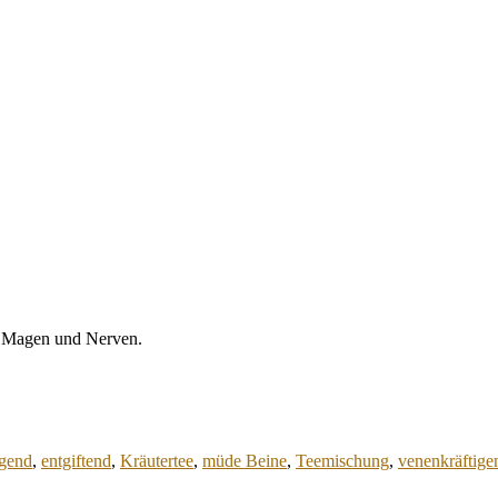
r Magen und Nerven.
igend
,
entgiftend
,
Kräutertee
,
müde Beine
,
Teemischung
,
venenkräftige