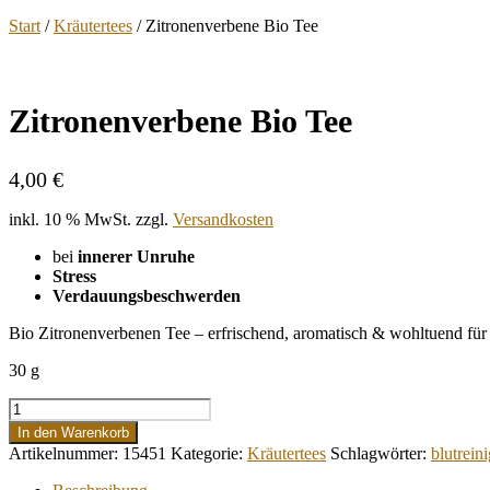
Start
/
Kräutertees
/ Zitronenverbene Bio Tee
Zitronenverbene Bio Tee
4,00
€
inkl. 10 % MwSt.
zzgl.
Versandkosten
bei
innerer Unruhe
Stress
Verdauungsbeschwerden
Bio Zitronenverbenen Tee – erfrischend, aromatisch & wohltuend fü
30 g
Zitronenverbene
Bio
In den Warenkorb
Tee
Artikelnummer:
15451
Kategorie:
Kräutertees
Schlagwörter:
blutrein
Menge