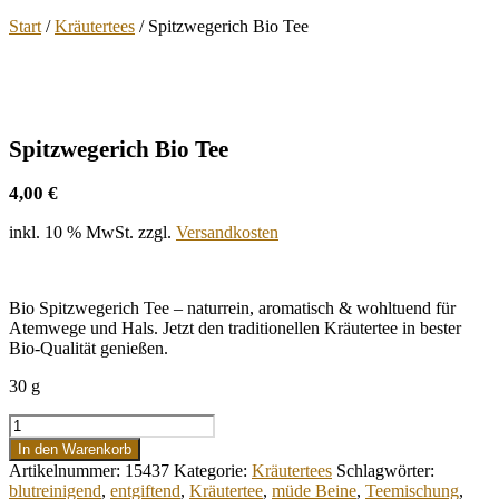
Start
/
Kräutertees
/ Spitzwegerich Bio Tee
Spitzwegerich Bio Tee
4,00
€
inkl. 10 % MwSt.
zzgl.
Versandkosten
Bio Spitzwegerich Tee – naturrein, aromatisch & wohltuend für
Atemwege und Hals. Jetzt den traditionellen Kräutertee in bester
Bio-Qualität genießen.
30 g
Spitzwegerich
Bio
In den Warenkorb
Tee
Artikelnummer:
15437
Kategorie:
Kräutertees
Schlagwörter:
Menge
blutreinigend
,
entgiftend
,
Kräutertee
,
müde Beine
,
Teemischung
,