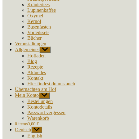
Kräutertees
Lupinenkaffee
Oxymel
Kernöl
Basenfasten
Vorteilssets
Bücher
Veranstaltungen
Allgemeines
Untermenü
anzeigen
Hofladen
Blog
Rezepte
Aktuelles
Kontakt
Hier findest du uns auch
Übernachten am Hof
Mein Konto
Untermenü
anzeigen
Bestellungen
Kontodetails
Passwort vergessen
Warenkorb
0 items
0,00 €
Deutsch
Untermenü
anzeigen
English