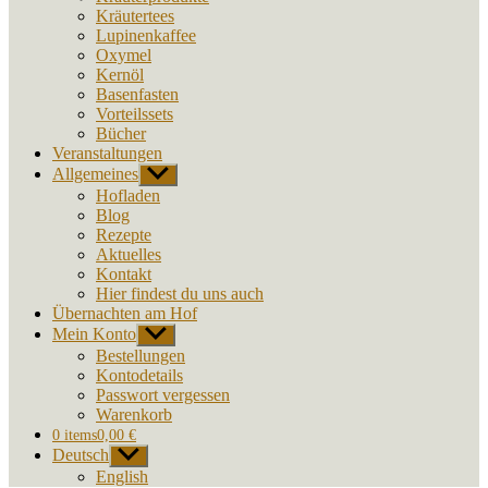
Kräutertees
Lupinenkaffee
Oxymel
Kernöl
Basenfasten
Vorteilssets
Bücher
Veranstaltungen
Allgemeines
Untermenü
anzeigen
Hofladen
Blog
Rezepte
Aktuelles
Kontakt
Hier findest du uns auch
Übernachten am Hof
Mein Konto
Untermenü
anzeigen
Bestellungen
Kontodetails
Passwort vergessen
Warenkorb
0 items
0,00 €
Deutsch
Untermenü
anzeigen
English