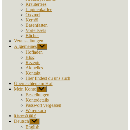
Kräutertees
Lupinenkaffee
Oxymel
Kernöl
Basenfasten
Vorteilssets
Bücher
Veranstaltungen
Allgemeines
Untermenü
anzeigen
Hofladen
Blog
Rezepte
Aktuelles
Kontakt
Hier findest du uns auch
Übernachten am Hof
Mein Konto
Untermenü
anzeigen
Bestellungen
Kontodetails
Passwort vergessen
Warenkorb
0 items
0,00 €
Deutsch
Untermenü
anzeigen
English