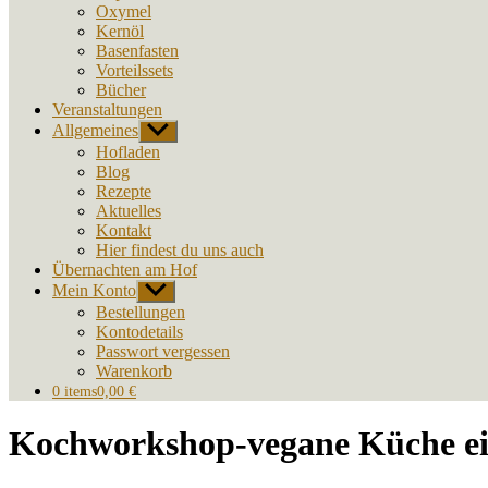
Oxymel
Kernöl
Basenfasten
Vorteilssets
Bücher
Veranstaltungen
Allgemeines
Untermenü
anzeigen
Hofladen
Blog
Rezepte
Aktuelles
Kontakt
Hier findest du uns auch
Übernachten am Hof
Mein Konto
Untermenü
anzeigen
Bestellungen
Kontodetails
Passwort vergessen
Warenkorb
0 items
0,00 €
Kochworkshop-vegane Küche ei