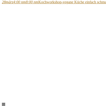
28
märz
4:00 nm
8:00 nm
Kochworkshop-vegane Küche einfach schma