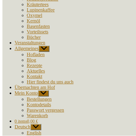
Kräutertees
Lupinenkaffee
Oxymel
Kernöl
Basenfasten
Vorteilssets
Bücher
Veranstaltungen
Allgemeines
Untermenü
anzeigen
Hofladen
Blog
Rezepte
Aktuelles
Kontakt
Hier findest du uns auch
Übernachten am Hof
Mein Konto
Untermenü
anzeigen
Bestellungen
Kontodetails
Passwort vergessen
Warenkorb
0 items
0,00 €
Deutsch
Untermenü
anzeigen
English