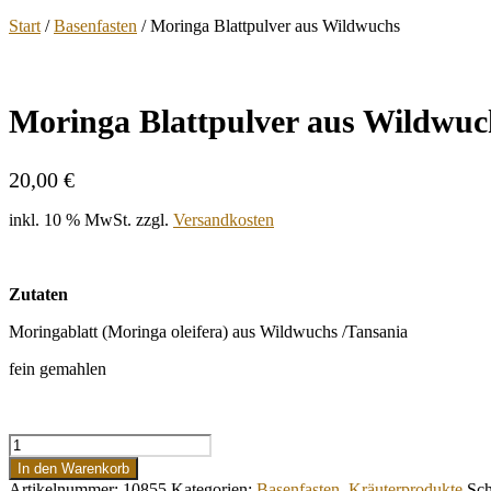
Start
/
Basenfasten
/ Moringa Blattpulver aus Wildwuchs
Moringa Blattpulver aus Wildwuc
20,00
€
inkl. 10 % MwSt.
zzgl.
Versandkosten
Zutaten
Moringablatt (Moringa oleifera) aus Wildwuchs /Tansania
fein gemahlen
Moringa
Blattpulver
In den Warenkorb
aus
Artikelnummer:
10855
Kategorien:
Basenfasten
,
Kräuterprodukte
Sch