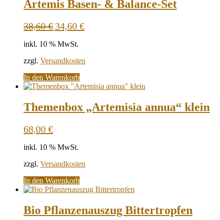
Artemis Basen- & Balance-Set
Ursprünglicher
Aktueller
38,60
€
34,60
€
Preis
Preis
war:
ist:
inkl. 10 % MwSt.
38,60 €
34,60 €.
zzgl.
Versandkosten
In den Warenkorb
Themenbox „Artemisia annua“ klein
68,00
€
inkl. 10 % MwSt.
zzgl.
Versandkosten
In den Warenkorb
Bio Pflanzenauszug Bittertropfen