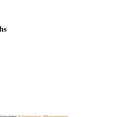
hs
lagwörter:
Kräuterpulver
,
Pflanzenpulver