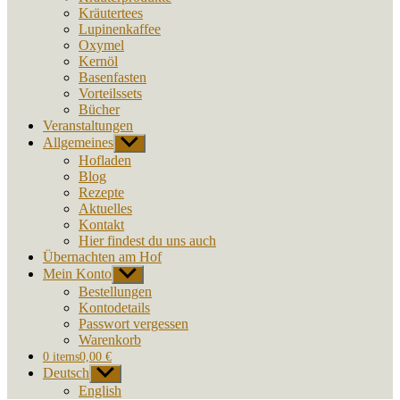
Kräutertees
Lupinenkaffee
Oxymel
Kernöl
Basenfasten
Vorteilssets
Bücher
Veranstaltungen
Allgemeines
Untermenü
anzeigen
Hofladen
Blog
Rezepte
Aktuelles
Kontakt
Hier findest du uns auch
Übernachten am Hof
Mein Konto
Untermenü
anzeigen
Bestellungen
Kontodetails
Passwort vergessen
Warenkorb
0 items
0,00 €
Deutsch
Untermenü
anzeigen
English